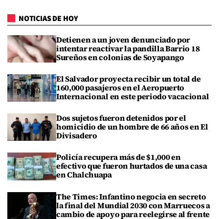
NOTICIAS DE HOY
Detienen a un joven denunciado por
intentar reactivar la pandilla Barrio 18
Sureños en colonias de Soyapango
El Salvador proyecta recibir un total de
160,000 pasajeros en el Aeropuerto
Internacional en este periodo vacacional
Dos sujetos fueron detenidos por el
homicidio de un hombre de 66 años en El
Divisadero
Policía recupera más de $1,000 en
efectivo que fueron hurtados de una casa
en Chalchuapa
The Times: Infantino negocia en secreto
la final del Mundial 2030 con Marruecos a
cambio de apoyo para reelegirse al frente