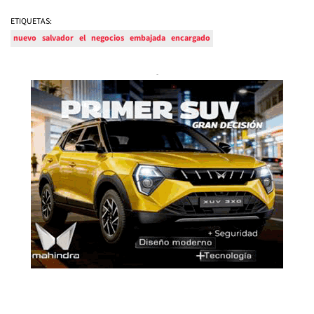
ETIQUETAS:
nuevo
salvador
el
negocios
embajada
encargado