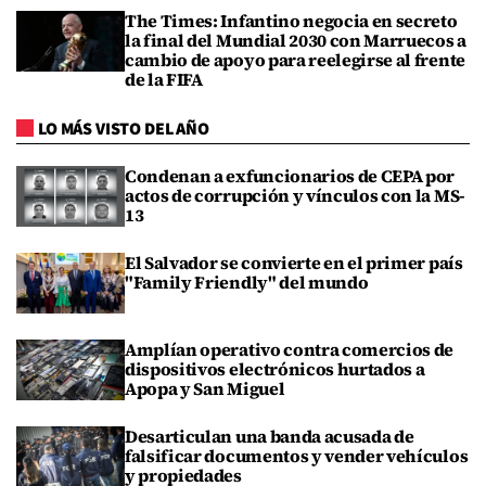
The Times: Infantino negocia en secreto
la final del Mundial 2030 con Marruecos a
cambio de apoyo para reelegirse al frente
de la FIFA
LO MÁS VISTO DEL AÑO
Condenan a exfuncionarios de CEPA por
actos de corrupción y vínculos con la MS-
13
El Salvador se convierte en el primer país
"Family Friendly" del mundo
Amplían operativo contra comercios de
dispositivos electrónicos hurtados a
Apopa y San Miguel
Desarticulan una banda acusada de
falsificar documentos y vender vehículos
y propiedades