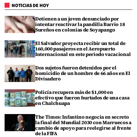
NOTICIAS DE HOY
Detienen a un joven denunciado por
intentar reactivar la pandilla Barrio 18
Sureños en colonias de Soyapango
El Salvador proyecta recibir un total de
160,000 pasajeros en el Aeropuerto
Internacional en este periodo vacacional
Dos sujetos fueron detenidos por el
homicidio de un hombre de 66 años en El
Divisadero
Policía recupera más de $1,000 en
efectivo que fueron hurtados de una casa
en Chalchuapa
The Times: Infantino negocia en secreto
la final del Mundial 2030 con Marruecos a
cambio de apoyo para reelegirse al frente
de la FIFA