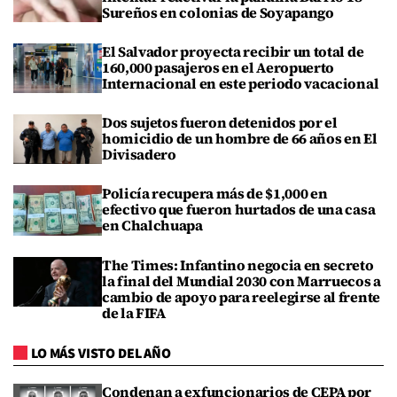
Sureños en colonias de Soyapango
El Salvador proyecta recibir un total de
160,000 pasajeros en el Aeropuerto
Internacional en este periodo vacacional
Dos sujetos fueron detenidos por el
homicidio de un hombre de 66 años en El
Divisadero
Policía recupera más de $1,000 en
efectivo que fueron hurtados de una casa
en Chalchuapa
The Times: Infantino negocia en secreto
la final del Mundial 2030 con Marruecos a
cambio de apoyo para reelegirse al frente
de la FIFA
LO MÁS VISTO DEL AÑO
Condenan a exfuncionarios de CEPA por