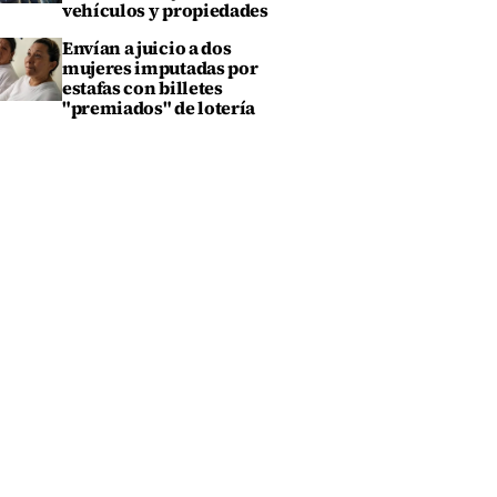
vehículos y propiedades
Envían a juicio a dos
mujeres imputadas por
estafas con billetes
"premiados" de lotería