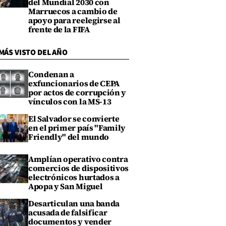
del Mundial 2030 con
Marruecos a cambio de
apoyo para reelegirse al
frente de la FIFA
MÁS VISTO DEL AÑO
Condenan a
exfuncionarios de CEPA
por actos de corrupción y
vínculos con la MS-13
El Salvador se convierte
en el primer país "Family
Friendly" del mundo
Amplían operativo contra
comercios de dispositivos
electrónicos hurtados a
Apopa y San Miguel
Desarticulan una banda
acusada de falsificar
documentos y vender