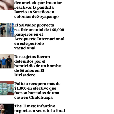
denunciado por intentar
reactivar la pandilla
Barrio 18 Sureños en
colonias de Soyapango
El Salvador proyecta
recibir un total de 160,000
pasajeros en el
Aeropuerto Internacional
en este periodo
vacacional
Dos sujetos fueron
detenidos por el
homicidio de un hombre
de 66 años en El
Divisadero
Policía recupera más de
$1,000 en efectivo que
fueron hurtados de una
casa en Chalchuapa
The Times: Infantino
negocia en secreto la final