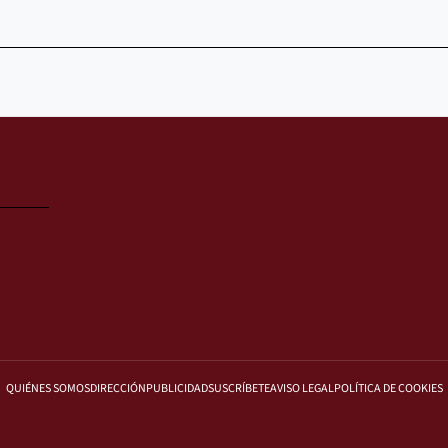
QUIÉNES SOMOS
DIRECCIÓN
PUBLICIDAD
SUSCRÍBETE
AVISO LEGAL
POLÍTICA DE COOKIES