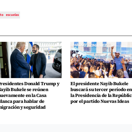
to
escuelas
residentes Donald Trump y
El presidente Nayib Bukele
ayib Bukele se reúnen
buscará su tercer período en
uevamente en la Casa
la Presidencia de la Repúblic
lanca para hablar de
por el partido Nuevas Ideas
igración y seguridad