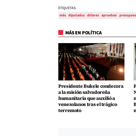
ETIQUETAS:
más
diputados
dólares
aprueban
presupues
MÁS EN POLÍTICA
Presidente Bukele condecora
P
a la misión salvadoreña
N
humanitaria que auxilió a
n
venezolanos tras el trágico
B
terremoto
m