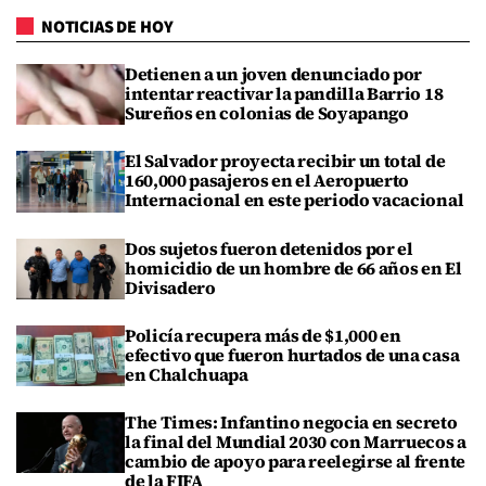
NOTICIAS DE HOY
Detienen a un joven denunciado por
intentar reactivar la pandilla Barrio 18
Sureños en colonias de Soyapango
El Salvador proyecta recibir un total de
160,000 pasajeros en el Aeropuerto
Internacional en este periodo vacacional
Dos sujetos fueron detenidos por el
homicidio de un hombre de 66 años en El
Divisadero
Policía recupera más de $1,000 en
efectivo que fueron hurtados de una casa
en Chalchuapa
The Times: Infantino negocia en secreto
la final del Mundial 2030 con Marruecos a
cambio de apoyo para reelegirse al frente
de la FIFA