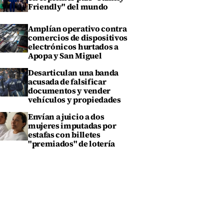
Friendly" del mundo
Amplían operativo contra
comercios de dispositivos
electrónicos hurtados a
Apopa y San Miguel
Desarticulan una banda
acusada de falsificar
documentos y vender
vehículos y propiedades
Envían a juicio a dos
mujeres imputadas por
estafas con billetes
"premiados" de lotería