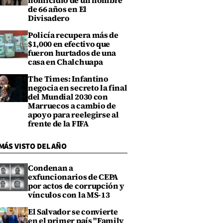
homicidio de un hombre
de 66 años en El
Divisadero
Policía recupera más de
$1,000 en efectivo que
fueron hurtados de una
casa en Chalchuapa
The Times: Infantino
negocia en secreto la final
del Mundial 2030 con
Marruecos a cambio de
apoyo para reelegirse al
frente de la FIFA
MÁS VISTO DEL AÑO
Condenan a
exfuncionarios de CEPA
por actos de corrupción y
vínculos con la MS-13
El Salvador se convierte
en el primer país "Family