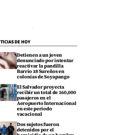
TICIAS DE HOY
Detienen a un joven
denunciado por intentar
reactivar la pandilla
Barrio 18 Sureños en
colonias de Soyapango
El Salvador proyecta
recibir un total de 160,000
pasajeros en el
Aeropuerto Internacional
en este periodo
vacacional
Dos sujetos fueron
detenidos por el