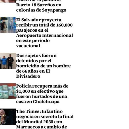
Barrio 18 Sureños en
colonias de Soyapango
El Salvador proyecta
recibir un total de 160,000
pasajeros en el
Aeropuerto Internacional
en este periodo
vacacional
Dos sujetos fueron
detenidos por el
homicidio de un hombre
de 66 años en El
Divisadero
Policía recupera más de
$1,000 en efectivo que
fueron hurtados de una
casa en Chalchuapa
The Times: Infantino
negocia en secreto la final
del Mundial 2030 con
Marruecos a cambio de