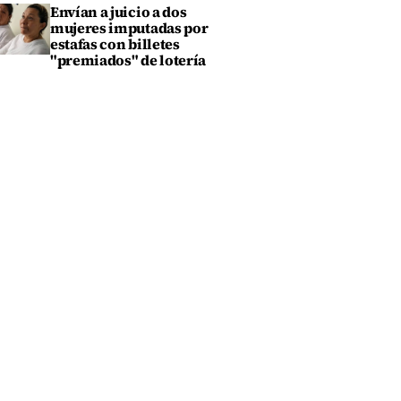
Envían a juicio a dos
mujeres imputadas por
estafas con billetes
"premiados" de lotería