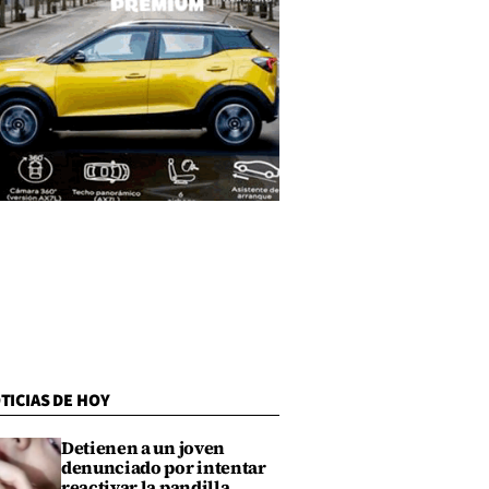
TICIAS DE HOY
Detienen a un joven
denunciado por intentar
reactivar la pandilla