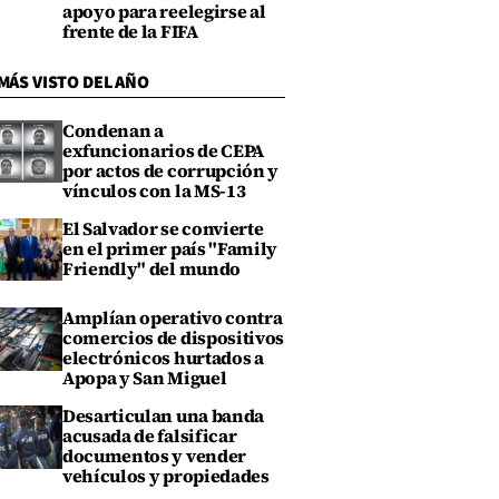
apoyo para reelegirse al
frente de la FIFA
MÁS VISTO DEL AÑO
Condenan a
exfuncionarios de CEPA
por actos de corrupción y
vínculos con la MS-13
El Salvador se convierte
en el primer país "Family
Friendly" del mundo
Amplían operativo contra
comercios de dispositivos
electrónicos hurtados a
Apopa y San Miguel
Desarticulan una banda
acusada de falsificar
documentos y vender
vehículos y propiedades