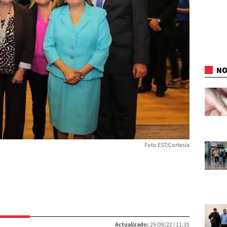
NO
Foto EST/Cortesía
Actualizado:
29/08/22 |
11:35