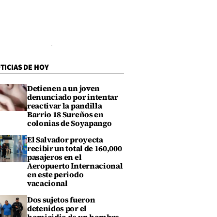
TICIAS DE HOY
Detienen a un joven
denunciado por intentar
reactivar la pandilla
Barrio 18 Sureños en
colonias de Soyapango
El Salvador proyecta
recibir un total de 160,000
pasajeros en el
Aeropuerto Internacional
en este periodo
vacacional
Dos sujetos fueron
detenidos por el