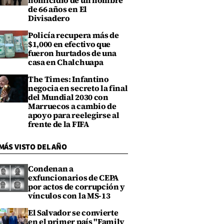
homicidio de un hombre
de 66 años en El
Divisadero
Policía recupera más de
$1,000 en efectivo que
fueron hurtados de una
casa en Chalchuapa
The Times: Infantino
negocia en secreto la final
del Mundial 2030 con
Marruecos a cambio de
apoyo para reelegirse al
frente de la FIFA
MÁS VISTO DEL AÑO
Condenan a
exfuncionarios de CEPA
por actos de corrupción y
vínculos con la MS-13
El Salvador se convierte
en el primer país "Family