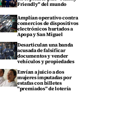
Friendly" del mundo
Amplían operativo contra
comercios de dispositivos
electrónicos hurtados a
Apopa y San Miguel
Desarticulan una banda
acusada de falsificar
documentos y vender
vehículos y propiedades
Envían a juicio a dos
mujeres imputadas por
estafas con billetes
"premiados" de lotería