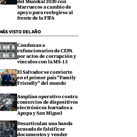
del Mundial 2030 con
Marruecos a cambio de
apoyo para reelegirse al
frente de la FIFA
MÁS VISTO DEL AÑO
Condenan a
exfuncionarios de CEPA
por actos de corrupción y
vínculos con la MS-13
El Salvador se convierte
en el primer país "Family
Friendly" del mundo
Amplían operativo contra
comercios de dispositivos
electrónicos hurtados a
Apopa y San Miguel
Desarticulan una banda
acusada de falsificar
documentos y vender