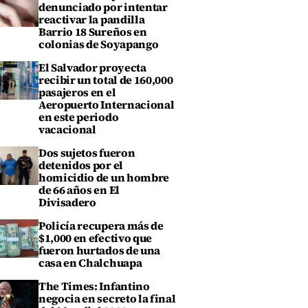
denunciado por intentar
reactivar la pandilla
Barrio 18 Sureños en
colonias de Soyapango
El Salvador proyecta
recibir un total de 160,000
pasajeros en el
Aeropuerto Internacional
en este periodo
vacacional
Dos sujetos fueron
detenidos por el
homicidio de un hombre
de 66 años en El
Divisadero
Policía recupera más de
$1,000 en efectivo que
fueron hurtados de una
casa en Chalchuapa
The Times: Infantino
negocia en secreto la final