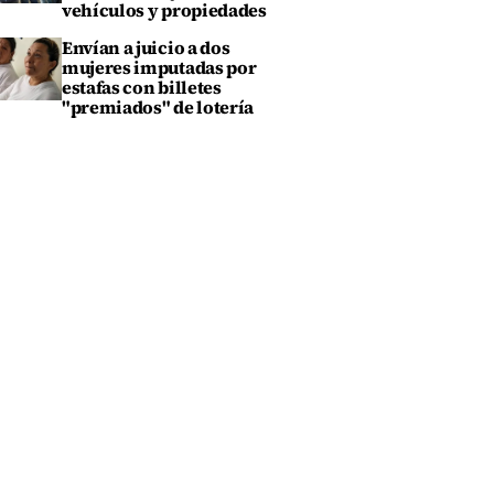
vehículos y propiedades
Envían a juicio a dos
mujeres imputadas por
estafas con billetes
"premiados" de lotería