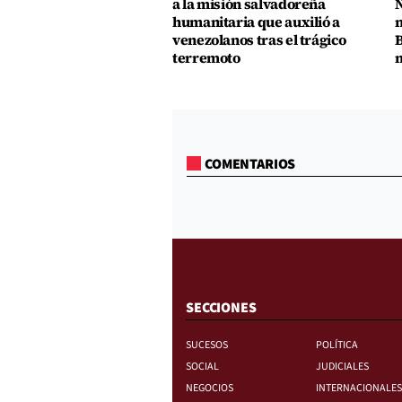
a la misión salvadoreña
N
humanitaria que auxilió a
n
venezolanos tras el trágico
B
terremoto
m
COMENTARIOS
SECCIONES
SUCESOS
POLÍTICA
SOCIAL
JUDICIALES
NEGOCIOS
INTERNACIONALES