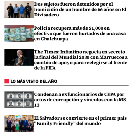
Dos sujetos fueron detenidos por el
homicidio de un hombre de 66 años en El
Divisadero
Policía recupera más de $1,000 en
efectivo que fueron hurtados de una casa
en Chalchuapa
The Times: Infantino negocia en secreto
la final del Mundial 2030 con Marruecos a
cambio de apoyo para reelegirse al frente
de la FIFA
LO MÁS VISTO DEL AÑO
Condenan a exfuncionarios de CEPA por
actos de corrupción y vínculos con la MS-
13
El Salvador se convierte en el primer país
"Family Friendly" del mundo