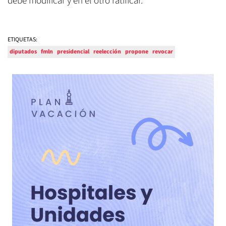
debe modificar y en el otro ratificar.
ETIQUETAS:
diputados
fmln
presidencial
reelección
propone
revocar