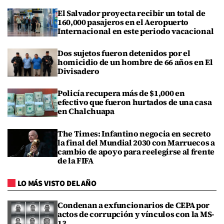
El Salvador proyecta recibir un total de
160,000 pasajeros en el Aeropuerto
Internacional en este periodo vacacional
Dos sujetos fueron detenidos por el
homicidio de un hombre de 66 años en El
Divisadero
Policía recupera más de $1,000 en
efectivo que fueron hurtados de una casa
en Chalchuapa
The Times: Infantino negocia en secreto
la final del Mundial 2030 con Marruecos a
cambio de apoyo para reelegirse al frente
de la FIFA
LO MÁS VISTO DEL AÑO
Condenan a exfuncionarios de CEPA por
actos de corrupción y vínculos con la MS-
13