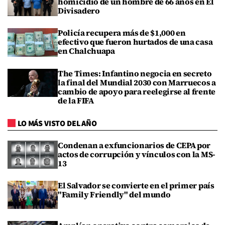
homicidio de un hombre de 66 años en El
Divisadero
Policía recupera más de $1,000 en
efectivo que fueron hurtados de una casa
en Chalchuapa
The Times: Infantino negocia en secreto
la final del Mundial 2030 con Marruecos a
cambio de apoyo para reelegirse al frente
de la FIFA
LO MÁS VISTO DEL AÑO
Condenan a exfuncionarios de CEPA por
actos de corrupción y vínculos con la MS-
13
El Salvador se convierte en el primer país
"Family Friendly" del mundo