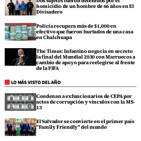
Dos sujetos fueron detenidos por el
homicidio de un hombre de 66 años en El
Divisadero
Policía recupera más de $1,000 en
efectivo que fueron hurtados de una casa
en Chalchuapa
The Times: Infantino negocia en secreto
la final del Mundial 2030 con Marruecos a
cambio de apoyo para reelegirse al frente
de la FIFA
LO MÁS VISTO DEL AÑO
Condenan a exfuncionarios de CEPA por
actos de corrupción y vínculos con la MS-
13
El Salvador se convierte en el primer país
"Family Friendly" del mundo