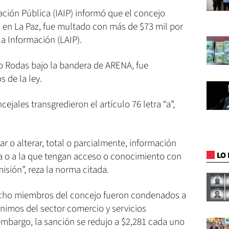
ación Pública (IAIP) informó que el concejo
en La Paz, fue multado con más de $73 mil por
la Información (LAIP).
mo Rodas bajo la bandera de ARENA, fue
s de la ley.
cejales transgredieron el artículo 76 letra “a”,
izar o alterar, total o parcialmente, información
a o a la que tengan acceso o conocimiento con
LO 
sión”, reza la norma citada.
s ocho miembros del concejo fueron condenados a
nimos del sector comercio y servicios
embargo, la sanción se redujo a $2,281 cada uno