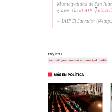
Municipalidad de San Juan
graves a la
#LAIP
👇
pic.tw
— IAIP El Salvador (@iaip
ETIQUETAS:
san
mil
juan
nonualco
municipal
multa
MÁS EN POLÍTICA