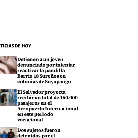
TICIAS DE HOY
Detienen a un joven
denunciado por intentar
reactivar la pandilla
Barrio 18 Sureños en
colonias de Soyapango
El Salvador proyecta
recibir un total de 160,000
pasajeros en el
Aeropuerto Internacional
en este periodo
vacacional
Dos sujetos fueron
detenidos por el