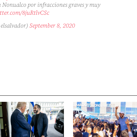
 Nonualco por infracciones graves y muy
itter.com/8juRtlvCSc
_elsalvador)
September 8, 2020