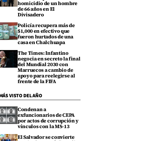
homicidio de un hombre
de 66 años en El
Divisadero
Policía recupera más de
$1,000 en efectivo que
fueron hurtados de una
casa en Chalchuapa
The Times: Infantino
negocia en secreto la final
del Mundial 2030 con
Marruecos a cambio de
apoyo para reelegirse al
frente de la FIFA
MÁS VISTO DEL AÑO
Condenan a
exfuncionarios de CEPA
por actos de corrupción y
vínculos con la MS-13
El Salvador se convierte