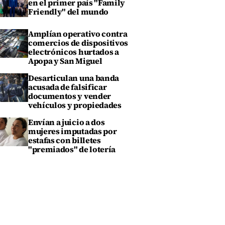
en el primer país "Family
Friendly" del mundo
Amplían operativo contra
comercios de dispositivos
electrónicos hurtados a
Apopa y San Miguel
Desarticulan una banda
acusada de falsificar
documentos y vender
vehículos y propiedades
Envían a juicio a dos
mujeres imputadas por
estafas con billetes
"premiados" de lotería