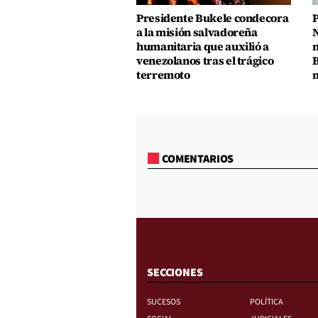
Presidente Bukele condecora
P
a la misión salvadoreña
N
humanitaria que auxilió a
n
venezolanos tras el trágico
B
terremoto
m
COMENTARIOS
SECCIONES
SUCESOS
POLÍTICA