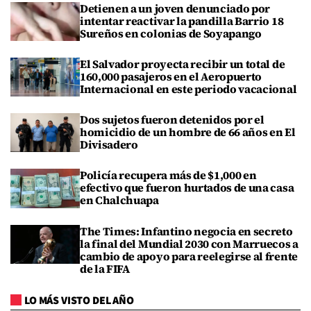
Detienen a un joven denunciado por
intentar reactivar la pandilla Barrio 18
Sureños en colonias de Soyapango
El Salvador proyecta recibir un total de
160,000 pasajeros en el Aeropuerto
Internacional en este periodo vacacional
Dos sujetos fueron detenidos por el
homicidio de un hombre de 66 años en El
Divisadero
Policía recupera más de $1,000 en
efectivo que fueron hurtados de una casa
en Chalchuapa
The Times: Infantino negocia en secreto
la final del Mundial 2030 con Marruecos a
cambio de apoyo para reelegirse al frente
de la FIFA
LO MÁS VISTO DEL AÑO