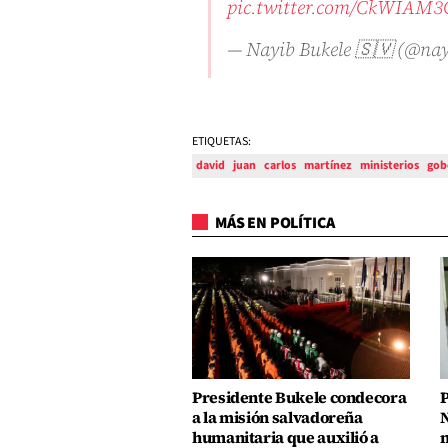
pic.twitter.com/CkWIAM
— Nayib Bukele 🇸🇻 (@na
ETIQUETAS:
david
juan
carlos
martínez
ministerios
gob
MÁS EN POLÍTICA
Presidente Bukele condecora
P
a la misión salvadoreña
N
humanitaria que auxilió a
n