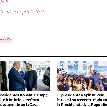
3CmB
yibbukele)
April 7, 2021
ernación
residentes Donald Trump y
El presidente Nayib Bukele
ayib Bukele se reúnen
buscará su tercer período en
uevamente en la Casa
la Presidencia de la Repúblic