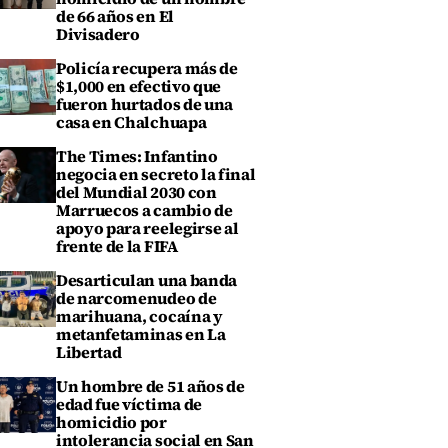
de 66 años en El
Divisadero
Policía recupera más de
$1,000 en efectivo que
fueron hurtados de una
casa en Chalchuapa
The Times: Infantino
negocia en secreto la final
del Mundial 2030 con
Marruecos a cambio de
apoyo para reelegirse al
frente de la FIFA
Desarticulan una banda
de narcomenudeo de
marihuana, cocaína y
metanfetaminas en La
Libertad
Un hombre de 51 años de
edad fue víctima de
homicidio por
intolerancia social en San