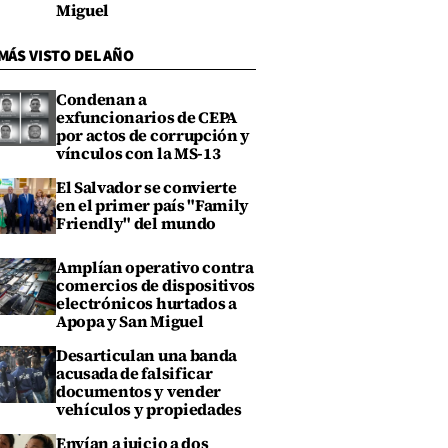
Miguel
MÁS VISTO DEL AÑO
Condenan a
exfuncionarios de CEPA
por actos de corrupción y
vínculos con la MS-13
El Salvador se convierte
en el primer país "Family
Friendly" del mundo
Amplían operativo contra
comercios de dispositivos
electrónicos hurtados a
Apopa y San Miguel
Desarticulan una banda
acusada de falsificar
documentos y vender
vehículos y propiedades
Envían a juicio a dos