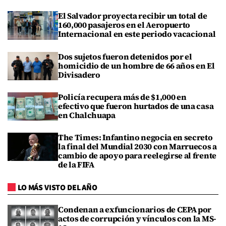
El Salvador proyecta recibir un total de
160,000 pasajeros en el Aeropuerto
Internacional en este periodo vacacional
Dos sujetos fueron detenidos por el
homicidio de un hombre de 66 años en El
Divisadero
Policía recupera más de $1,000 en
efectivo que fueron hurtados de una casa
en Chalchuapa
The Times: Infantino negocia en secreto
la final del Mundial 2030 con Marruecos a
cambio de apoyo para reelegirse al frente
de la FIFA
LO MÁS VISTO DEL AÑO
Condenan a exfuncionarios de CEPA por
actos de corrupción y vínculos con la MS-