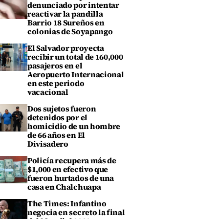
denunciado por intentar
reactivar la pandilla
Barrio 18 Sureños en
colonias de Soyapango
El Salvador proyecta
recibir un total de 160,000
pasajeros en el
Aeropuerto Internacional
en este periodo
vacacional
Dos sujetos fueron
detenidos por el
homicidio de un hombre
de 66 años en El
Divisadero
Policía recupera más de
$1,000 en efectivo que
fueron hurtados de una
casa en Chalchuapa
The Times: Infantino
negocia en secreto la final