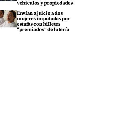
vehículos y propiedades
Envían a juicio a dos
mujeres imputadas por
estafas con billetes
"premiados" de lotería