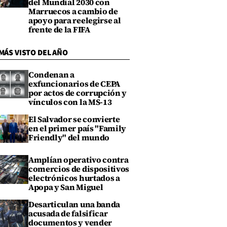
del Mundial 2030 con
Marruecos a cambio de
apoyo para reelegirse al
frente de la FIFA
MÁS VISTO DEL AÑO
Condenan a
exfuncionarios de CEPA
por actos de corrupción y
vínculos con la MS-13
El Salvador se convierte
en el primer país "Family
Friendly" del mundo
Amplían operativo contra
comercios de dispositivos
electrónicos hurtados a
Apopa y San Miguel
Desarticulan una banda
acusada de falsificar
documentos y vender