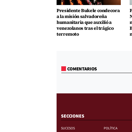
Presidente Bukele condecora
P
a la misión salvadoreña
N
humanitaria que auxilió a
n
venezolanos tras el trágico
B
terremoto
m
COMENTARIOS
SECCIONES
SUCESOS
POLÍTICA