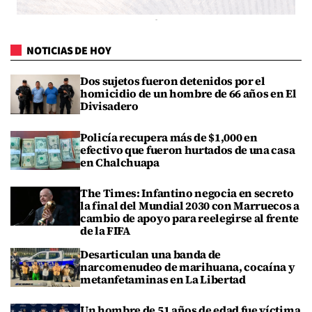
NOTICIAS DE HOY
Dos sujetos fueron detenidos por el
homicidio de un hombre de 66 años en El
Divisadero
Policía recupera más de $1,000 en
efectivo que fueron hurtados de una casa
en Chalchuapa
The Times: Infantino negocia en secreto
la final del Mundial 2030 con Marruecos a
cambio de apoyo para reelegirse al frente
de la FIFA
Desarticulan una banda de
narcomenudeo de marihuana, cocaína y
metanfetaminas en La Libertad
Un hombre de 51 años de edad fue víctima