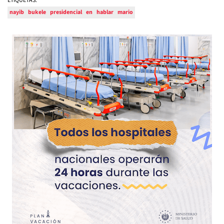
ETIQUETAS:
nayib
bukele
presidencial
en
hablar
mario