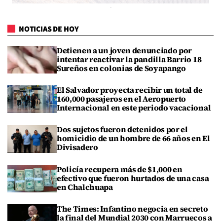
NOTICIAS DE HOY
Detienen a un joven denunciado por
intentar reactivar la pandilla Barrio 18
Sureños en colonias de Soyapango
El Salvador proyecta recibir un total de
160,000 pasajeros en el Aeropuerto
Internacional en este periodo vacacional
Dos sujetos fueron detenidos por el
homicidio de un hombre de 66 años en El
Divisadero
Policía recupera más de $1,000 en
efectivo que fueron hurtados de una casa
en Chalchuapa
The Times: Infantino negocia en secreto
la final del Mundial 2030 con Marruecos a