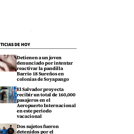
TICIAS DE HOY
Detienen a un joven
denunciado por intentar
reactivar la pandilla
Barrio 18 Sureños en
colonias de Soyapango
El Salvador proyecta
recibir un total de 160,000
pasajeros en el
Aeropuerto Internacional
en este periodo
vacacional
Dos sujetos fueron
detenidos por el