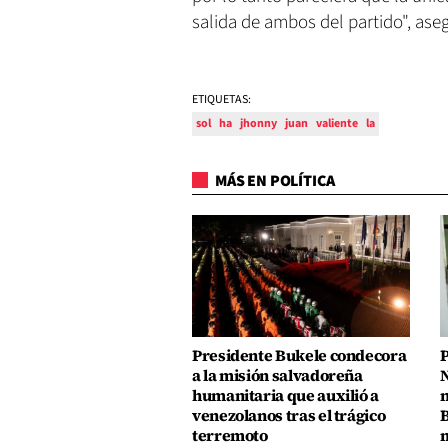
salida de ambos del partido", aseg
ETIQUETAS:
sol
ha
jhonny
juan
valiente
la
MÁS EN POLÍTICA
Presidente Bukele condecora
P
a la misión salvadoreña
N
humanitaria que auxilió a
n
venezolanos tras el trágico
B
terremoto
m