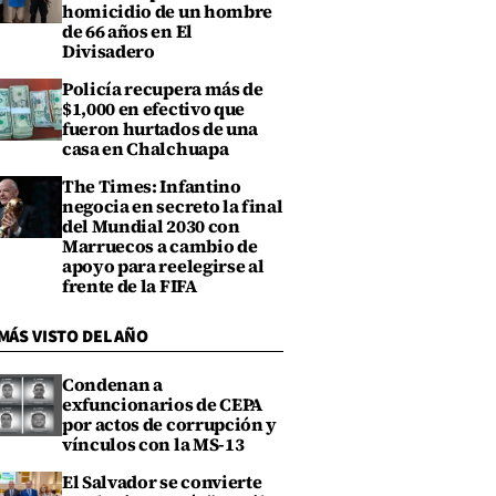
homicidio de un hombre
de 66 años en El
Divisadero
Policía recupera más de
$1,000 en efectivo que
fueron hurtados de una
casa en Chalchuapa
The Times: Infantino
negocia en secreto la final
del Mundial 2030 con
Marruecos a cambio de
apoyo para reelegirse al
frente de la FIFA
MÁS VISTO DEL AÑO
Condenan a
exfuncionarios de CEPA
por actos de corrupción y
vínculos con la MS-13
El Salvador se convierte