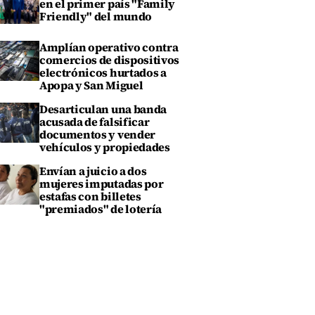
en el primer país "Family
Friendly" del mundo
Amplían operativo contra
comercios de dispositivos
electrónicos hurtados a
Apopa y San Miguel
Desarticulan una banda
acusada de falsificar
documentos y vender
vehículos y propiedades
Envían a juicio a dos
mujeres imputadas por
estafas con billetes
"premiados" de lotería