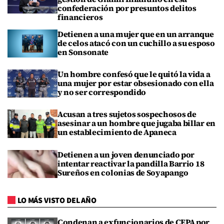
confederación por presuntos delitos
financieros
Detienen a una mujer que en un arranque
de celos atacó con un cuchillo a su esposo
en Sonsonate
Un hombre confesó que le quitó la vida a
una mujer por estar obsesionado con ella
y no ser correspondido
Acusan a tres sujetos sospechosos de
asesinar a un hombre que jugaba billar en
un establecimiento de Apaneca
Detienen a un joven denunciado por
intentar reactivar la pandilla Barrio 18
Sureños en colonias de Soyapango
LO MÁS VISTO DEL AÑO
Condenan a exfuncionarios de CEPA por