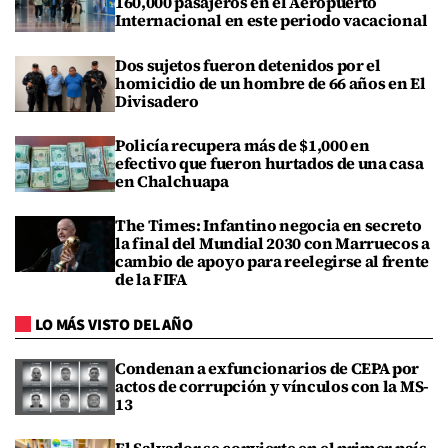
160,000 pasajeros en el Aeropuerto
Internacional en este periodo vacacional
Dos sujetos fueron detenidos por el
homicidio de un hombre de 66 años en El
Divisadero
Policía recupera más de $1,000 en
efectivo que fueron hurtados de una casa
en Chalchuapa
The Times: Infantino negocia en secreto
la final del Mundial 2030 con Marruecos a
cambio de apoyo para reelegirse al frente
de la FIFA
LO MÁS VISTO DEL AÑO
Condenan a exfuncionarios de CEPA por
actos de corrupción y vínculos con la MS-
13