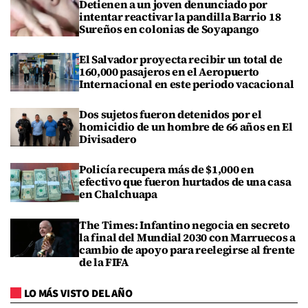
Detienen a un joven denunciado por
intentar reactivar la pandilla Barrio 18
Sureños en colonias de Soyapango
El Salvador proyecta recibir un total de
160,000 pasajeros en el Aeropuerto
Internacional en este periodo vacacional
Dos sujetos fueron detenidos por el
homicidio de un hombre de 66 años en El
Divisadero
Policía recupera más de $1,000 en
efectivo que fueron hurtados de una casa
en Chalchuapa
The Times: Infantino negocia en secreto
la final del Mundial 2030 con Marruecos a
cambio de apoyo para reelegirse al frente
de la FIFA
LO MÁS VISTO DEL AÑO