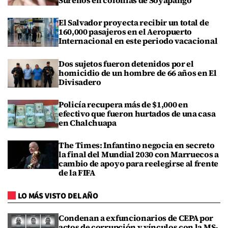
Sureños en colonias de Soyapango
El Salvador proyecta recibir un total de
160,000 pasajeros en el Aeropuerto
Internacional en este periodo vacacional
Dos sujetos fueron detenidos por el
homicidio de un hombre de 66 años en El
Divisadero
Policía recupera más de $1,000 en
efectivo que fueron hurtados de una casa
en Chalchuapa
The Times: Infantino negocia en secreto
la final del Mundial 2030 con Marruecos a
cambio de apoyo para reelegirse al frente
de la FIFA
LO MÁS VISTO DEL AÑO
Condenan a exfuncionarios de CEPA por
actos de corrupción y vínculos con la MS-