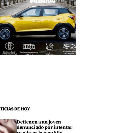
TICIAS DE HOY
Detienen a un joven
denunciado por intentar
reactivar la pandilla