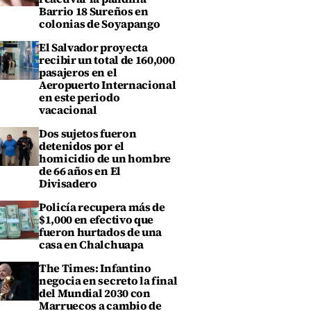
Barrio 18 Sureños en
colonias de Soyapango
El Salvador proyecta
recibir un total de 160,000
pasajeros en el
Aeropuerto Internacional
en este periodo
vacacional
Dos sujetos fueron
detenidos por el
homicidio de un hombre
de 66 años en El
Divisadero
Policía recupera más de
$1,000 en efectivo que
fueron hurtados de una
casa en Chalchuapa
The Times: Infantino
negocia en secreto la final
del Mundial 2030 con
Marruecos a cambio de