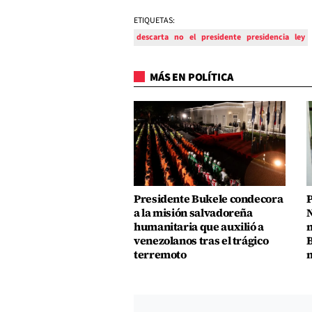
ETIQUETAS:
descarta
no
el
presidente
presidencia
ley
MÁS EN POLÍTICA
Presidente Bukele condecora
P
a la misión salvadoreña
N
humanitaria que auxilió a
n
venezolanos tras el trágico
B
terremoto
m