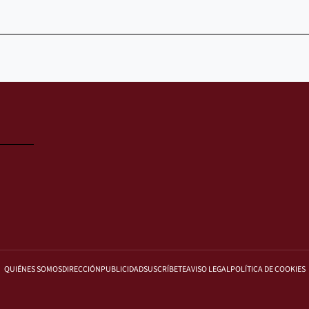
QUIÉNES SOMOS
DIRECCIÓN
PUBLICIDAD
SUSCRÍBETE
AVISO LEGAL
POLÍTICA DE COOKIES