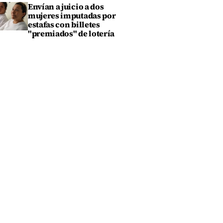
Envían a juicio a dos
mujeres imputadas por
estafas con billetes
"premiados" de lotería