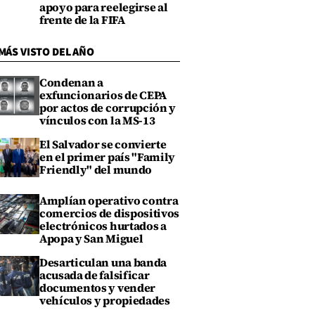
apoyo para reelegirse al
frente de la FIFA
MÁS VISTO DEL AÑO
Condenan a
exfuncionarios de CEPA
por actos de corrupción y
vínculos con la MS-13
El Salvador se convierte
en el primer país "Family
Friendly" del mundo
Amplían operativo contra
comercios de dispositivos
electrónicos hurtados a
Apopa y San Miguel
Desarticulan una banda
acusada de falsificar
documentos y vender
vehículos y propiedades