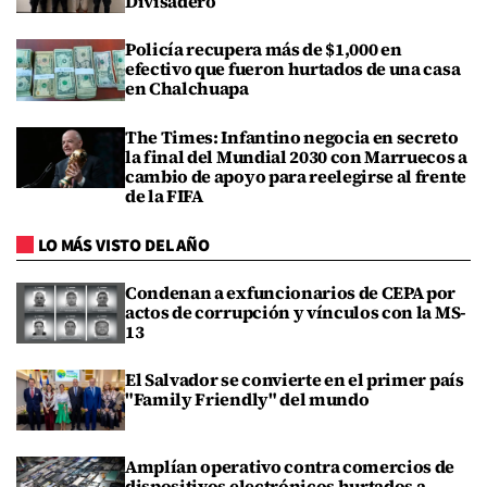
Divisadero
Policía recupera más de $1,000 en
efectivo que fueron hurtados de una casa
en Chalchuapa
The Times: Infantino negocia en secreto
la final del Mundial 2030 con Marruecos a
cambio de apoyo para reelegirse al frente
de la FIFA
LO MÁS VISTO DEL AÑO
Condenan a exfuncionarios de CEPA por
actos de corrupción y vínculos con la MS-
13
El Salvador se convierte en el primer país
"Family Friendly" del mundo
Amplían operativo contra comercios de
dispositivos electrónicos hurtados a