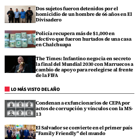
Dos sujetos fueron detenidos por el
homicidio de un hombre de 66 años en El
Divisadero
Policía recupera más de $1,000 en
efectivo que fueron hurtados de una casa
en Chalchuapa
The Times: Infantino negocia en secreto
la final del Mundial 2030 con Marruecos a
cambio de apoyo para reelegirse al frente
de la FIFA
LO MÁS VISTO DEL AÑO
Condenan a exfuncionarios de CEPA por
actos de corrupción y vínculos con la MS-
13
El Salvador se convierte en el primer país
"Family Friendly" del mundo