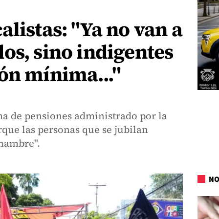
alistas: "Ya no van a
os, sino indigentes
ón mínima..."
ma de pensiones administrado por la
rque las personas que se jubilan
"hambre".
NO