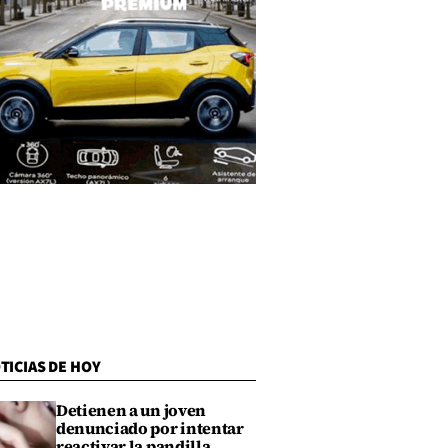
TICIAS DE HOY
Detienen a un joven
denunciado por intentar
reactivar la pandilla