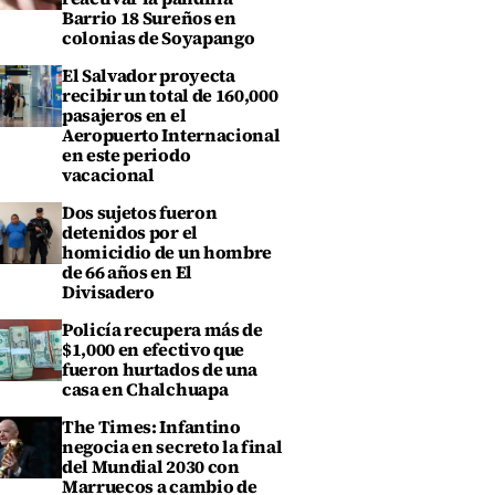
Barrio 18 Sureños en
colonias de Soyapango
El Salvador proyecta
recibir un total de 160,000
pasajeros en el
Aeropuerto Internacional
en este periodo
vacacional
Dos sujetos fueron
detenidos por el
homicidio de un hombre
de 66 años en El
Divisadero
Policía recupera más de
$1,000 en efectivo que
fueron hurtados de una
casa en Chalchuapa
The Times: Infantino
negocia en secreto la final
del Mundial 2030 con
Marruecos a cambio de