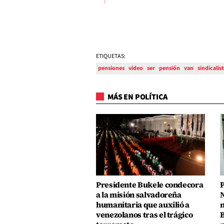
ETIQUETAS:
pensiones
video
ser
pensión
van
sindicalis
MÁS EN POLÍTICA
Presidente Bukele condecora
P
a la misión salvadoreña
N
humanitaria que auxilió a
n
venezolanos tras el trágico
B