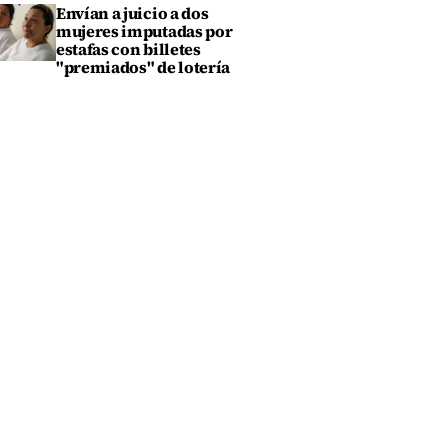
Envían a juicio a dos
mujeres imputadas por
estafas con billetes
"premiados" de lotería