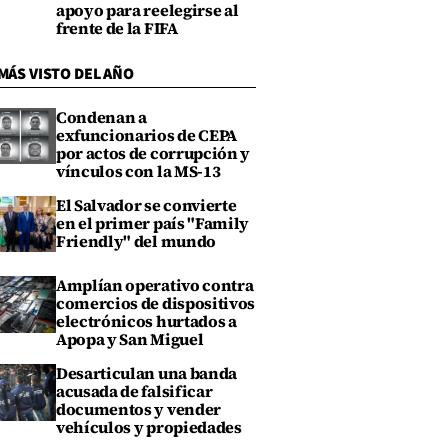
apoyo para reelegirse al
frente de la FIFA
MÁS VISTO DEL AÑO
Condenan a
exfuncionarios de CEPA
por actos de corrupción y
vínculos con la MS-13
El Salvador se convierte
en el primer país "Family
Friendly" del mundo
Amplían operativo contra
comercios de dispositivos
electrónicos hurtados a
Apopa y San Miguel
Desarticulan una banda
acusada de falsificar
documentos y vender
vehículos y propiedades