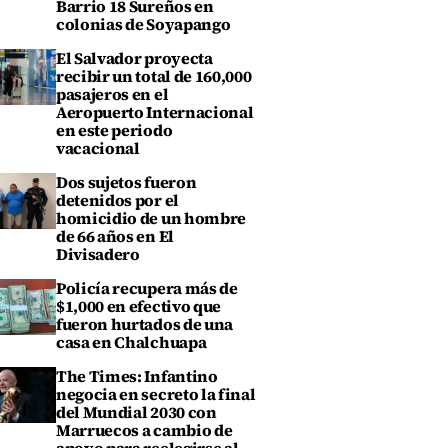
Barrio 18 Sureños en
colonias de Soyapango
El Salvador proyecta
recibir un total de 160,000
pasajeros en el
Aeropuerto Internacional
en este periodo
vacacional
Dos sujetos fueron
detenidos por el
homicidio de un hombre
de 66 años en El
Divisadero
Policía recupera más de
$1,000 en efectivo que
fueron hurtados de una
casa en Chalchuapa
The Times: Infantino
negocia en secreto la final
del Mundial 2030 con
Marruecos a cambio de