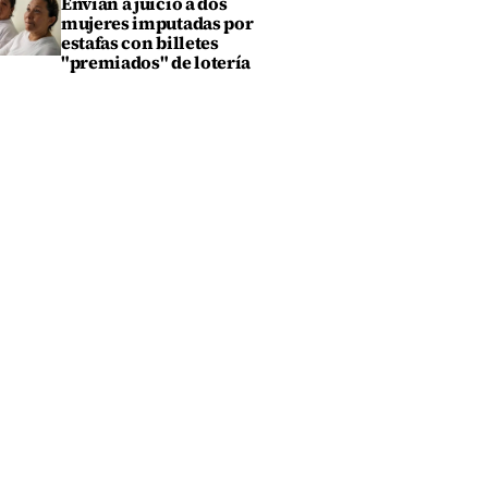
Envían a juicio a dos
mujeres imputadas por
estafas con billetes
"premiados" de lotería