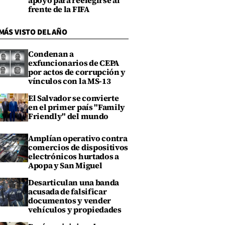
apoyo para reelegirse al
frente de la FIFA
MÁS VISTO DEL AÑO
Condenan a
exfuncionarios de CEPA
por actos de corrupción y
vínculos con la MS-13
El Salvador se convierte
en el primer país "Family
Friendly" del mundo
Amplían operativo contra
comercios de dispositivos
electrónicos hurtados a
Apopa y San Miguel
Desarticulan una banda
acusada de falsificar
documentos y vender
vehículos y propiedades