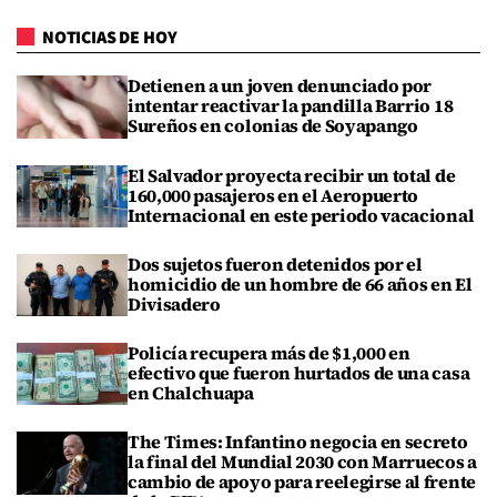
NOTICIAS DE HOY
Detienen a un joven denunciado por
intentar reactivar la pandilla Barrio 18
Sureños en colonias de Soyapango
El Salvador proyecta recibir un total de
160,000 pasajeros en el Aeropuerto
Internacional en este periodo vacacional
Dos sujetos fueron detenidos por el
homicidio de un hombre de 66 años en El
Divisadero
Policía recupera más de $1,000 en
efectivo que fueron hurtados de una casa
en Chalchuapa
The Times: Infantino negocia en secreto
la final del Mundial 2030 con Marruecos a
cambio de apoyo para reelegirse al frente