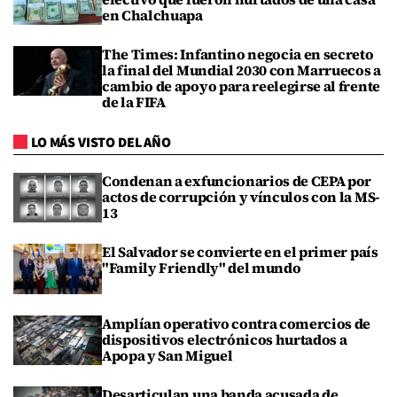
en Chalchuapa
The Times: Infantino negocia en secreto
la final del Mundial 2030 con Marruecos a
cambio de apoyo para reelegirse al frente
de la FIFA
LO MÁS VISTO DEL AÑO
Condenan a exfuncionarios de CEPA por
actos de corrupción y vínculos con la MS-
13
El Salvador se convierte en el primer país
"Family Friendly" del mundo
Amplían operativo contra comercios de
dispositivos electrónicos hurtados a
Apopa y San Miguel
Desarticulan una banda acusada de