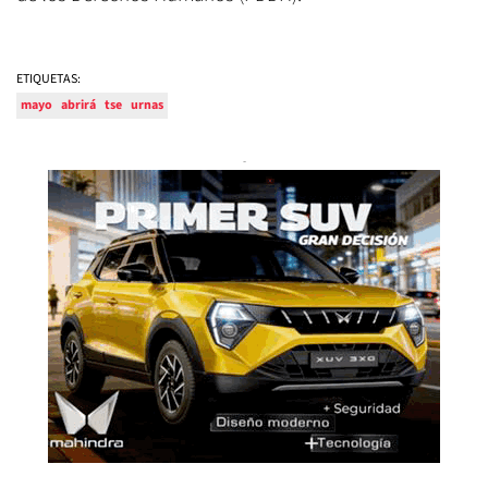
ETIQUETAS:
mayo
abrirá
tse
urnas