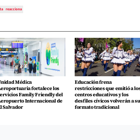
ta
reacciona
nidad Médica
Educación frena
eroportuaria fortalece los
restricciones que emitió a lo
ervicios Family Friendly del
centros educativos y los
eropuerto Internacional de
desfiles cívicos volverán a s
l Salvador
formato tradicional