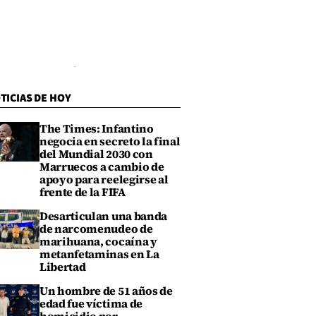
TICIAS DE HOY
The Times: Infantino
negocia en secreto la final
del Mundial 2030 con
Marruecos a cambio de
apoyo para reelegirse al
frente de la FIFA
Desarticulan una banda
de narcomenudeo de
marihuana, cocaína y
metanfetaminas en La
Libertad
Un hombre de 51 años de
edad fue víctima de