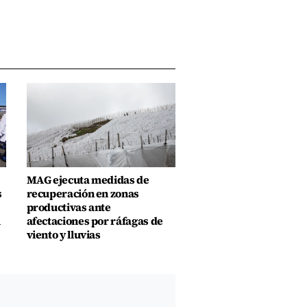
MAG ejecuta medidas de
s
recuperación en zonas
productivas ante
u
afectaciones por ráfagas de
viento y lluvias