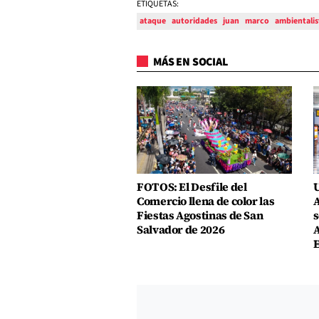
ETIQUETAS:
ataque
autoridades
juan
marco
ambientalis
MÁS EN SOCIAL
FOTOS: El Desfile del
U
Comercio llena de color las
A
Fiestas Agostinas de San
s
Salvador de 2026
A
E