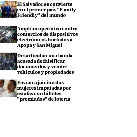
El Salvador se convierte
en el primer país "Family
Friendly" del mundo
Amplían operativo contra
comercios de dispositivos
electrónicos hurtados a
Apopa y San Miguel
Desarticulan una banda
acusada de falsificar
documentos y vender
vehículos y propiedades
Envían a juicio a dos
mujeres imputadas por
estafas con billetes
"premiados" de lotería