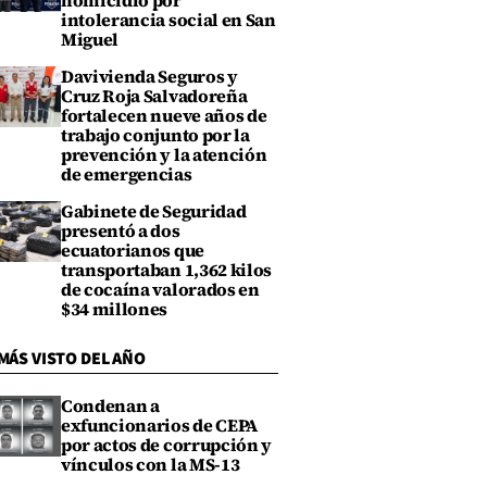
homicidio por
intolerancia social en San
Miguel
Davivienda Seguros y
Cruz Roja Salvadoreña
fortalecen nueve años de
trabajo conjunto por la
prevención y la atención
de emergencias
Gabinete de Seguridad
presentó a dos
ecuatorianos que
transportaban 1,362 kilos
de cocaína valorados en
$34 millones
MÁS VISTO DEL AÑO
Condenan a
exfuncionarios de CEPA
por actos de corrupción y
vínculos con la MS-13