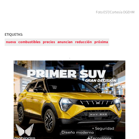
Foto EST/Cortesía DGEHM
ETIQUETAS:
nueva
combustibles
precios
anuncian
reducción
próxima