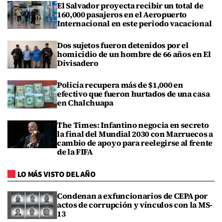
El Salvador proyecta recibir un total de
160,000 pasajeros en el Aeropuerto
Internacional en este periodo vacacional
Dos sujetos fueron detenidos por el
homicidio de un hombre de 66 años en El
Divisadero
Policía recupera más de $1,000 en
efectivo que fueron hurtados de una casa
en Chalchuapa
The Times: Infantino negocia en secreto
la final del Mundial 2030 con Marruecos a
cambio de apoyo para reelegirse al frente
de la FIFA
LO MÁS VISTO DEL AÑO
Condenan a exfuncionarios de CEPA por
actos de corrupción y vínculos con la MS-
13