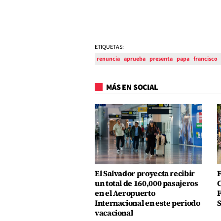
ETIQUETAS:
renuncia
aprueba
presenta
papa
francisco
MÁS EN SOCIAL
El Salvador proyecta recibir
F
un total de 160,000 pasajeros
C
en el Aeropuerto
F
Internacional en este periodo
S
vacacional