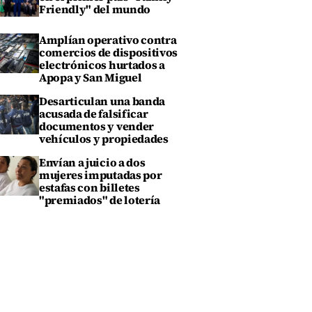
Friendly" del mundo
Amplían operativo contra
comercios de dispositivos
electrónicos hurtados a
Apopa y San Miguel
Desarticulan una banda
acusada de falsificar
documentos y vender
vehículos y propiedades
Envían a juicio a dos
mujeres imputadas por
estafas con billetes
"premiados" de lotería