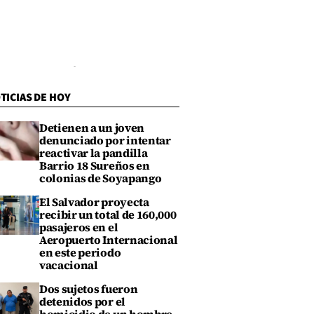
TICIAS DE HOY
Detienen a un joven
denunciado por intentar
reactivar la pandilla
Barrio 18 Sureños en
colonias de Soyapango
El Salvador proyecta
recibir un total de 160,000
pasajeros en el
Aeropuerto Internacional
en este periodo
vacacional
Dos sujetos fueron
detenidos por el