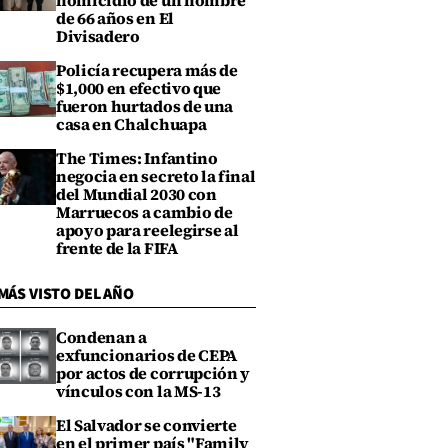
homicidio de un hombre
de 66 años en El
Divisadero
Policía recupera más de
$1,000 en efectivo que
fueron hurtados de una
casa en Chalchuapa
The Times: Infantino
negocia en secreto la final
del Mundial 2030 con
Marruecos a cambio de
apoyo para reelegirse al
frente de la FIFA
MÁS VISTO DEL AÑO
Condenan a
exfuncionarios de CEPA
por actos de corrupción y
vínculos con la MS-13
El Salvador se convierte
en el primer país "Family