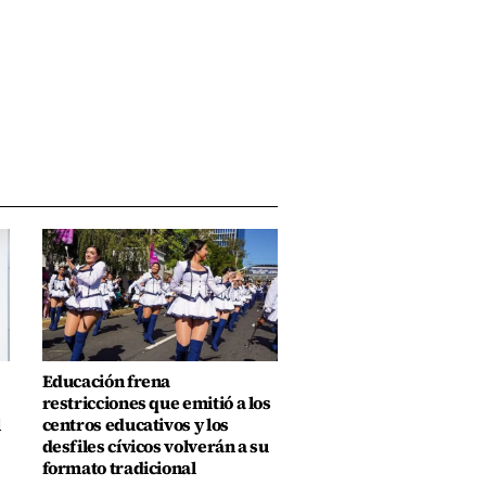
Educación frena
restricciones que emitió a los
l
centros educativos y los
desfiles cívicos volverán a su
formato tradicional