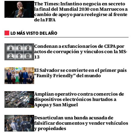
The Times: Infantino negocia en secreto
la final del Mundial 2030 con Marruecos a
cambio de apoyo para reelegirse al frente
de la FIFA
LO MÁS VISTO DEL AÑO
Condenan a exfuncionarios de CEPA por
actos de corrupción y vínculos con la MS-
13
El Salvador se convierte en el primer país
"Family Friendly" del mundo
Amplían operativo contra comercios de
dispositivos electrónicos hurtados a
Apopa y San Miguel
Desarticulan una banda acusada de
falsificar documentos y vender vehículos
y propiedades