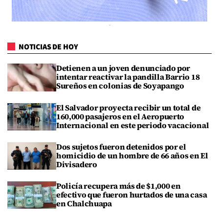
NOTICIAS DE HOY
Detienen a un joven denunciado por
intentar reactivar la pandilla Barrio 18
Sureños en colonias de Soyapango
El Salvador proyecta recibir un total de
160,000 pasajeros en el Aeropuerto
Internacional en este periodo vacacional
Dos sujetos fueron detenidos por el
homicidio de un hombre de 66 años en El
Divisadero
Policía recupera más de $1,000 en
efectivo que fueron hurtados de una casa
en Chalchuapa