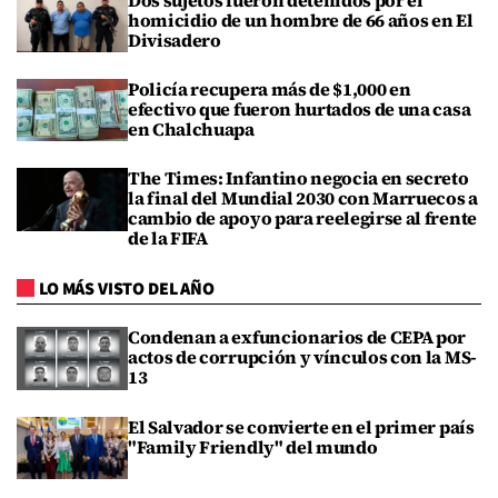
homicidio de un hombre de 66 años en El
Divisadero
Policía recupera más de $1,000 en
efectivo que fueron hurtados de una casa
en Chalchuapa
The Times: Infantino negocia en secreto
la final del Mundial 2030 con Marruecos a
cambio de apoyo para reelegirse al frente
de la FIFA
LO MÁS VISTO DEL AÑO
Condenan a exfuncionarios de CEPA por
actos de corrupción y vínculos con la MS-
13
El Salvador se convierte en el primer país
"Family Friendly" del mundo