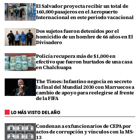
El Salvador proyecta recibir un total de
160,000 pasajeros en el Aeropuerto
Internacional en este periodo vacacional
Dos sujetos fueron detenidos por el
homicidio de un hombre de 66 años en El
Divisadero
Policía recupera más de $1,000 en
efectivo que fueron hurtados de una casa
en Chalchuapa
The Times: Infantino negocia en secreto
la final del Mundial 2030 con Marruecos a
cambio de apoyo para reelegirse al frente
de la FIFA
LO MÁS VISTO DEL AÑO
Condenan a exfuncionarios de CEPA por
actos de corrupción y vínculos con la MS-
13