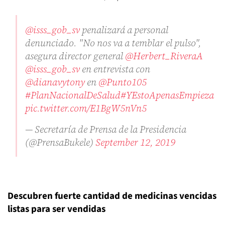
@isss_gob_sv
penalizará a personal
denunciado. "No nos va a temblar el pulso",
asegura director general
@Herbert_RiveraA
@isss_gob_sv
en entrevista con
@dianavytony
en
@Punto105
#PlanNacionalDeSalud
#YEstoApenasEmpieza
pic.twitter.com/E1BgW5nVn5
— Secretaría de Prensa de la Presidencia
(@PrensaBukele)
September 12, 2019
Descubren fuerte cantidad de medicinas vencidas
listas para ser vendidas