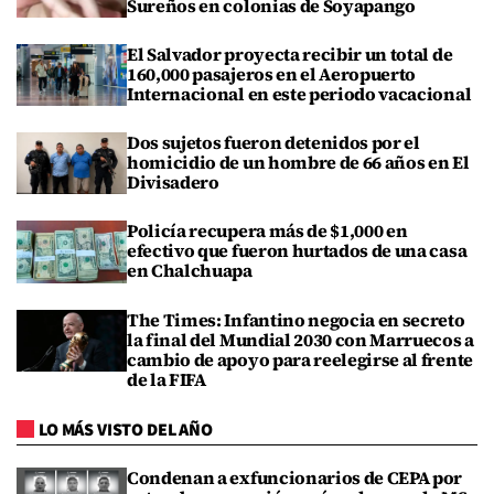
Sureños en colonias de Soyapango
El Salvador proyecta recibir un total de
160,000 pasajeros en el Aeropuerto
Internacional en este periodo vacacional
Dos sujetos fueron detenidos por el
homicidio de un hombre de 66 años en El
Divisadero
Policía recupera más de $1,000 en
efectivo que fueron hurtados de una casa
en Chalchuapa
The Times: Infantino negocia en secreto
la final del Mundial 2030 con Marruecos a
cambio de apoyo para reelegirse al frente
de la FIFA
LO MÁS VISTO DEL AÑO
Condenan a exfuncionarios de CEPA por