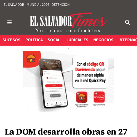
EL SALVADOR
MUNDIAL 2026
DETENCIÓN
SUCESOS
POLÍTICA
SOCIAL
JUDICIALES
NEGOCIOS
INTERNA
La DOM desarrolla obras en 27