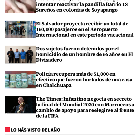
intentar reactivar la pandilla Barrio 18
Sureños en colonias de Soyapango
El Salvador proyecta recibir un total de
160,000 pasajeros en el Aeropuerto
Internacional en este periodo vacacional
Dos sujetos fueron detenidos por el
homicidio de un hombre de 66 años en El
Divisadero
Policía recupera más de $1,000 en
efectivo que fueron hurtados de una casa
en Chalchuapa
The Times: Infantino negocia en secreto
la final del Mundial 2030 con Marruecos a
cambio de apoyo para reelegirse al frente
de la FIFA
LO MÁS VISTO DEL AÑO