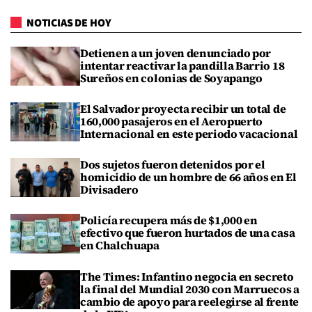
NOTICIAS DE HOY
Detienen a un joven denunciado por
intentar reactivar la pandilla Barrio 18
Sureños en colonias de Soyapango
El Salvador proyecta recibir un total de
160,000 pasajeros en el Aeropuerto
Internacional en este periodo vacacional
Dos sujetos fueron detenidos por el
homicidio de un hombre de 66 años en El
Divisadero
Policía recupera más de $1,000 en
efectivo que fueron hurtados de una casa
en Chalchuapa
The Times: Infantino negocia en secreto
la final del Mundial 2030 con Marruecos a
cambio de apoyo para reelegirse al frente