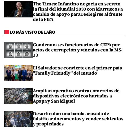
The Times: Infantino negocia en secreto
la final del Mundial 2030 con Marruecos a
cambio de apoyo para reelegirse al frente
de la FIFA
LO MÁS VISTO DEL AÑO
Condenan a exfuncionarios de CEPA por
actos de corrupción y vínculos con la MS-
13
El Salvador se convierte en el primer país
"Family Friendly" del mundo
Amplían operativo contra comercios de
dispositivos electrónicos hurtados a
Apopa y San Miguel
Desarticulan una banda acusada de
falsificar documentos y vender vehículos
y propiedades