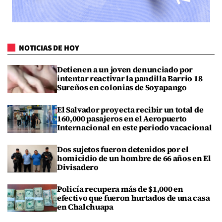
NOTICIAS DE HOY
Detienen a un joven denunciado por
intentar reactivar la pandilla Barrio 18
Sureños en colonias de Soyapango
El Salvador proyecta recibir un total de
160,000 pasajeros en el Aeropuerto
Internacional en este periodo vacacional
Dos sujetos fueron detenidos por el
homicidio de un hombre de 66 años en El
Divisadero
Policía recupera más de $1,000 en
efectivo que fueron hurtados de una casa
en Chalchuapa