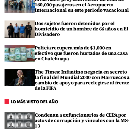
160,000 pasajeros en el Aeropuerto
Internacional en este periodo vacacional
Dos sujetos fueron detenidos por el
homicidio de un hombre de 66 años en El
Divisadero
Policía recupera más de $1,000 en
efectivo que fueron hurtados de una casa
en Chalchuapa
The Times: Infantino negocia en secreto
la final del Mundial 2030 con Marruecos a
cambio de apoyo para reelegirse al frente
de la FIFA
LO MÁS VISTO DEL AÑO
Condenan a exfuncionarios de CEPA por
actos de corrupción y vínculos con la MS-
13