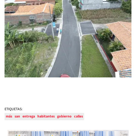
ETIQUETAS:
más
san
entrega
habitantes
gobierno
calles