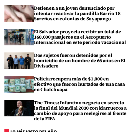
Detienen a un joven denunciado por
intentar reactivar la pandilla Barrio 18
Sureños en colonias de Soyapango
El Salvador proyecta recibir un total de
160,000 pasajeros en el Aeropuerto
Internacional en este periodo vacacional
Dos sujetos fueron detenidos por el
homicidio de un hombre de 66 años en El
Divisadero
Policía recupera más de $1,000 en
efectivo que fueron hurtados de una casa
en Chalchuapa
The Times: Infantino negocia en secreto
la final del Mundial 2030 con Marruecos a
cambio de apoyo para reelegirse al frente
de la FIFA
LO MÁS VISTO DEL AÑO