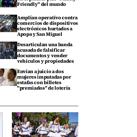
Friendly" del mundo
Amplían operativo contra
comercios de dispositivos
electrónicos hurtados a
Apopa y San Miguel
Desarticulan una banda
acusada de falsificar
documentos y vender
vehículos y propiedades
Envían a juicio a dos
mujeres imputadas por
estafas con billetes
"premiados" de lotería