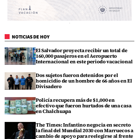
NOTICIAS DE HOY
El Salvador proyecta recibir un total de
160,000 pasajeros en el Aeropuerto
Internacional en este periodo vacacional
Dos sujetos fueron detenidos por el
homicidio de un hombre de 66 años en El
Divisadero
Policía recupera más de $1,000 en
efectivo que fueron hurtados de una casa
en Chalchuapa
The Times: Infantino negocia en secreto
la final del Mundial 2030 con Marruecos a
cambio de apoyo para reelegirse al frente