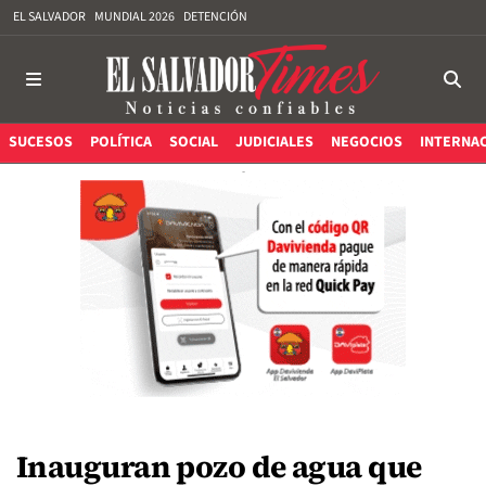
EL SALVADOR
MUNDIAL 2026
DETENCIÓN
SUCESOS
POLÍTICA
SOCIAL
JUDICIALES
NEGOCIOS
INTERNA
Inauguran pozo de agua que