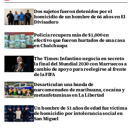
Dos sujetos fueron detenidos por el
homicidio de un hombre de 66 años en El
Divisadero
Policía recupera más de $1,000 en
efectivo que fueron hurtados de una casa
en Chalchuapa
The Times: Infantino negocia en secreto
la final del Mundial 2030 con Marruecos a
cambio de apoyo para reelegirse al frente
de la FIFA
Desarticulan una banda de
narcomenudeo de marihuana, cocaína y
metanfetaminas en La Libertad
Un hombre de 51 años de edad fue víctima
de homicidio por intolerancia social en
San Miguel