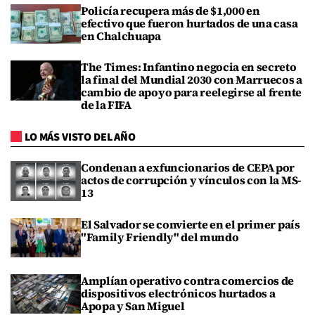
Policía recupera más de $1,000 en
efectivo que fueron hurtados de una casa
en Chalchuapa
The Times: Infantino negocia en secreto
la final del Mundial 2030 con Marruecos a
cambio de apoyo para reelegirse al frente
de la FIFA
LO MÁS VISTO DEL AÑO
Condenan a exfuncionarios de CEPA por
actos de corrupción y vínculos con la MS-
13
El Salvador se convierte en el primer país
"Family Friendly" del mundo
Amplían operativo contra comercios de
dispositivos electrónicos hurtados a
Apopa y San Miguel